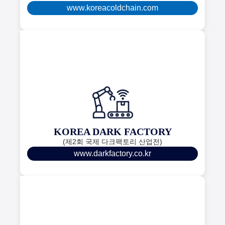
www.koreacoldchain.com
KOREA DARK FACTORY
(제2회 국제 다크팩토리 산업전)
www.darkfactory.co.kr