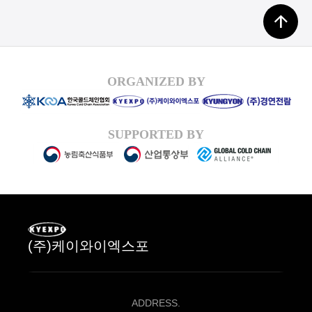
arrow_upward
ORGANIZED BY
SUPPORTED BY
(주)케이와이엑스포
ADDRESS.