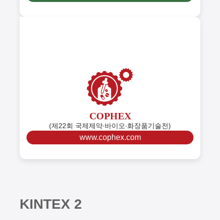
COPHEX
(제22회 국제제약∙바이오∙화장품기술전)
www.cophex.com
K
I
N
T
E
X
2