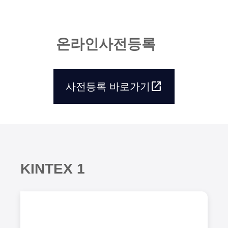
온
라
인
사
전
등
록
open_in_new
사전등록 바로가기
open_in_new
사전등록 바로가기
K
I
N
T
E
X
1